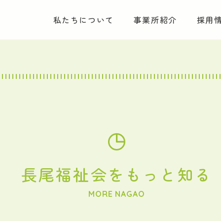
私たちについて
事業所紹介
採用
長尾福祉会をもっと知る
MORE NAGAO