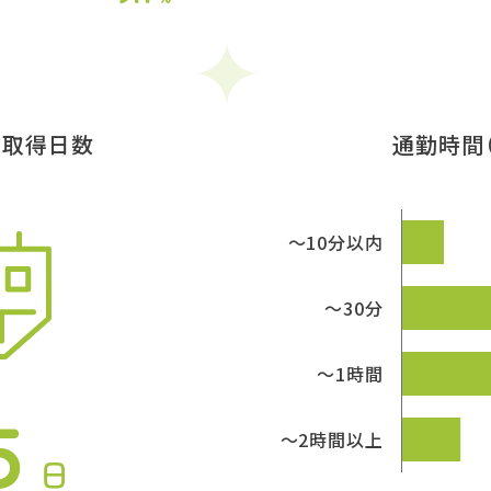
均取得日数
通勤時間
〜10分以内
〜30分
〜1時間
5
〜2時間以上
日