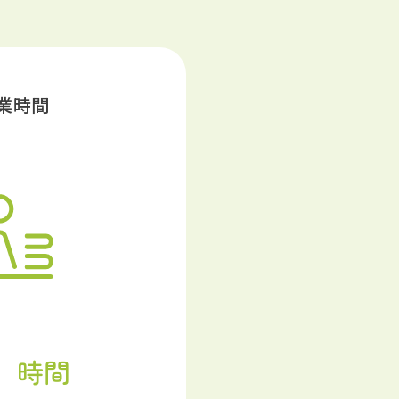
業時間
1
時間