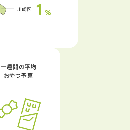
1
川崎区
%
一週間の平均
おやつ予算