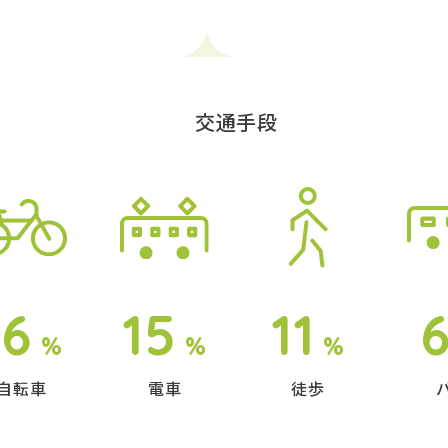
交通手段
16
15
11
%
%
%
自転車
電車
徒歩