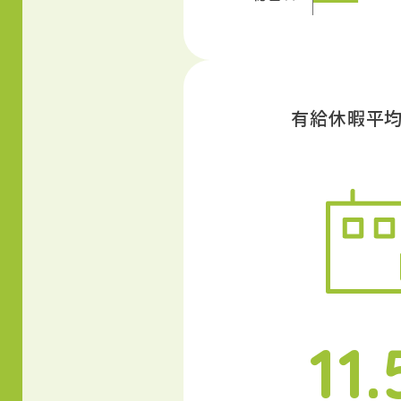
有給休暇平
11.