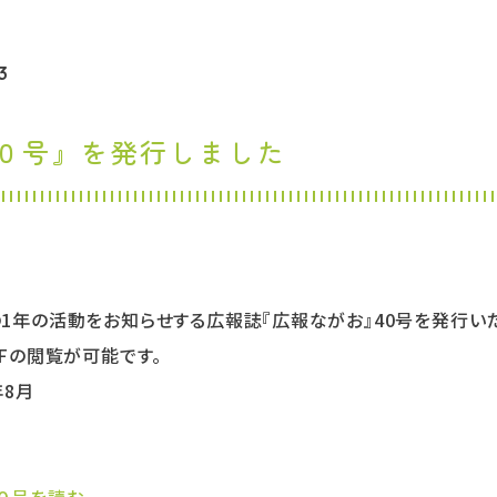
私たちについて
3
取り組み
理事長挨拶
法人理念
法人概要
０号』を発行しました
情報公開
沿革
関連団体
事業所紹介
長尾けやきの里
ファームランドながお
1年の活動をお知らせする広報誌『広報ながお』40号を発行い
パセオやがみ
セルプきたかせ
DFの閲覧が可能です。
地域相談支援センターれもん
長尾福祉会計画相談事
年8月
どりーむ東小倉保育園
地域子育て支援センタ
０号を読む