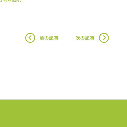
採用情報
障がい部門で働く人
Q&A
募集要項
エントリー
保育士採用
長尾福祉会をも
前の記事
次の記事
お知らせ
お問い合わせ
プ